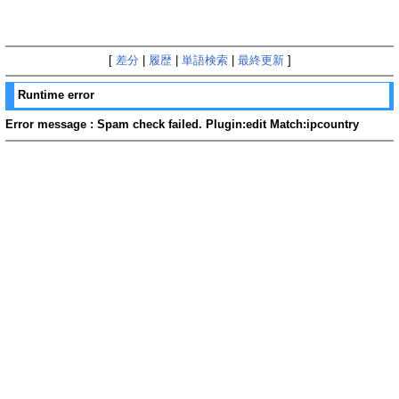
[
差分
|
履歴
|
単語検索
|
最終更新
]
Runtime error
Error message : Spam check failed. Plugin:edit Match:ipcountry