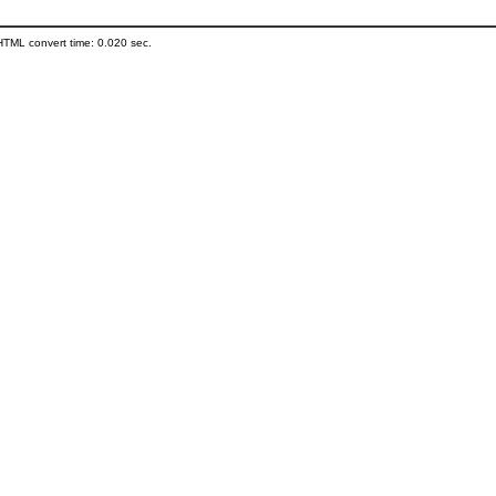
HTML convert time: 0.020 sec.