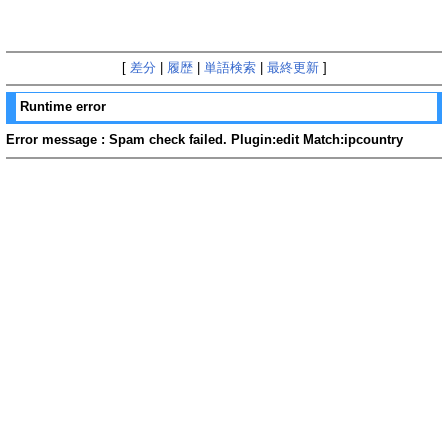
[
差分
|
履歴
|
単語検索
|
最終更新
]
Runtime error
Error message : Spam check failed. Plugin:edit Match:ipcountry