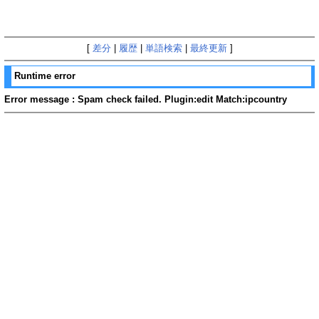
[
差分
|
履歴
|
単語検索
|
最終更新
]
Runtime error
Error message : Spam check failed. Plugin:edit Match:ipcountry