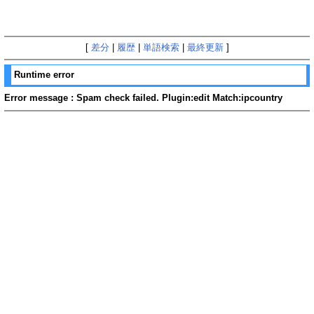
[
差分
|
履歴
|
単語検索
|
最終更新
]
Runtime error
Error message : Spam check failed. Plugin:edit Match:ipcountry