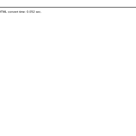
HTML convert time: 0.052 sec.