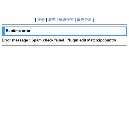
[
差分
|
履歴
|
単語検索
|
最終更新
]
Runtime error
Error message : Spam check failed. Plugin:edit Match:ipcountry