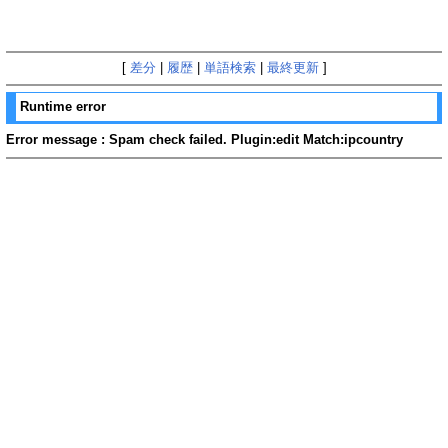
[
差分
|
履歴
|
単語検索
|
最終更新
]
Runtime error
Error message : Spam check failed. Plugin:edit Match:ipcountry