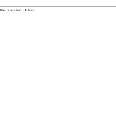
HTML convert time: 0.035 sec.