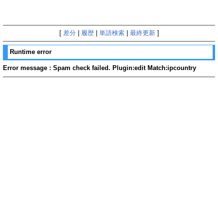
[
差分
|
履歴
|
単語検索
|
最終更新
]
Runtime error
Error message : Spam check failed. Plugin:edit Match:ipcountry