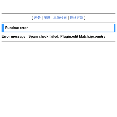
[
差分
|
履歴
|
単語検索
|
最終更新
]
Runtime error
Error message : Spam check failed. Plugin:edit Match:ipcountry