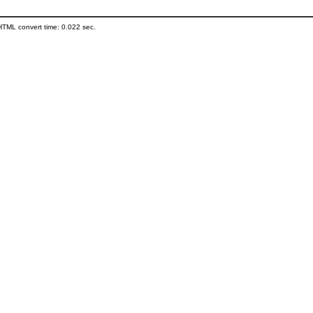
HTML convert time: 0.022 sec.