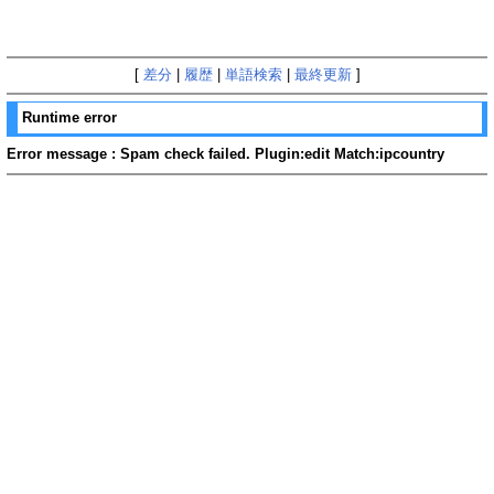
[
差分
|
履歴
|
単語検索
|
最終更新
]
Runtime error
Error message : Spam check failed. Plugin:edit Match:ipcountry