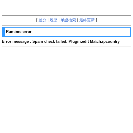
[
差分
|
履歴
|
単語検索
|
最終更新
]
Runtime error
Error message : Spam check failed. Plugin:edit Match:ipcountry