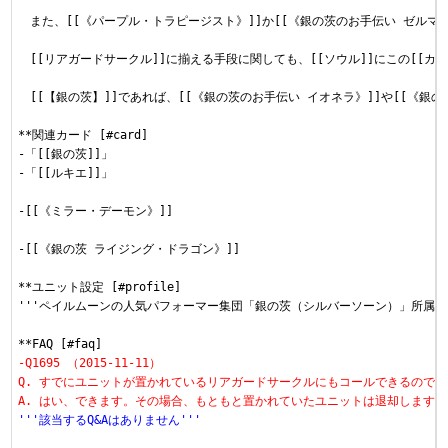
　また、[[《パープル・トラピージスト》]]か[[《銀の茨のお手伝い ゼルマ》
　[[リアガードサークル]]に揃える手段に関しても、[[ソウル]]にこの[[カー
　[[【銀の茨】]]であれば、[[《銀の茨のお手伝い イオネラ》]]や[[《銀
**関連カード [#card]

-「[[銀の茨]]」

-「[[ルキエ]]」

-[[《ミラー・デーモン》]]

-[[《銀の茨 ライジング・ドラゴン》]]

**ユニット設定 [#profile]

'''ペイルムーンの人気パフォーマー集団「銀の茨（シルバーソーン）」所属の
-Q1695 （2015-11-11）
Q. すでにユニットが置かれているリアガードサークルにもコールできるのです
A. はい、できます。その場合、もともと置かれていたユニットは退却します。
'''該当するQ&Aはありません'''