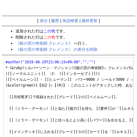
[
差分
|
履歴
|
単語検索
|
最終更新
]
追加された行は
この色
です。
削除された行は
この色
です。
《銀の茨の奇術師 クレメンス》
へ行く。
《銀の茨の奇術師 クレメンス》 の差分を削除
#author("2019-08-29T23:06:23+09:00","","")
*《&ruby(シルバーソーン・マジシャン){銀の茨の奇術師}; クレメンス/Silver Tho
|[[ノーマルユニット]] 〈2〉 ([[インターセプト]])|

|[[ペイルムーン]] - [[ヒューマン]]　パワー9000 / シールド5000 / ☆1|
|&color(green){【自】};【(R)】：このユニットがアタックした
　[[月煌竜牙]]で収録された[[グレード]]２の[[ペイルムーン]]。

　[[《ミラー・デーモン》]]と似た[[能力]]を持ち、[[要件]]が「[[ルキエ
　[[《ミラー・デーモン》]]と比べるとより高い[[パワー]]を出せる上、[[
　[[メインデッキ]]に入れる[[グレード]]３の[[カード]]を「[[ルキエ