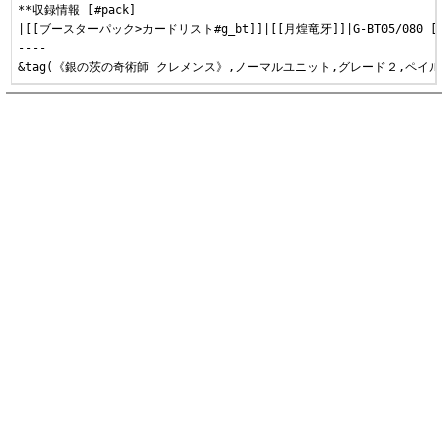
**収録情報 [#pack]

|[[ブースターパック>カードリスト#g_bt]]|[[月煌竜牙]]|G-BT05/080 
----
