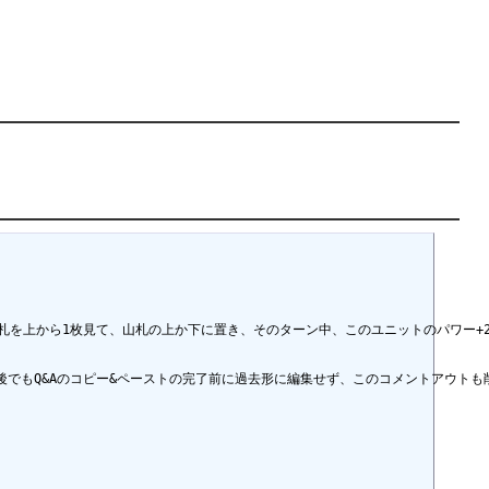
札を上から1枚見て、山札の上か下に置き、そのターン中、このユニットのパワー+2000
でもQ&Aのコピー&ペーストの完了前に過去形に編集せず、このコメントアウトも削