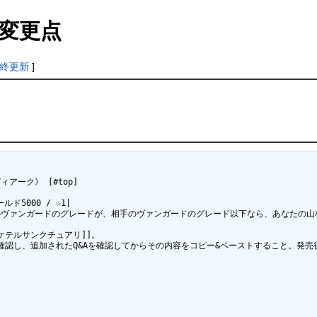
変更点
終更新
]
ィアーク》 [#top]

5000 / ☆1|

、あなたのヴァンガードのグレードが、相手のヴァンガードのグレード以下なら、あなたの山
ケテルサンクチュアリ]]。

認し、追加されたQ&Aを確認してからその内容をコピー&ペーストすること。発売後