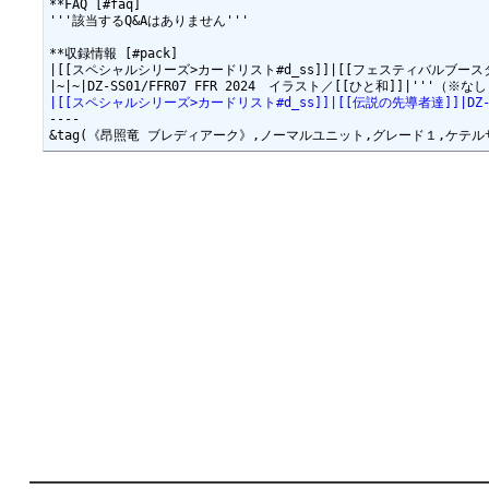
**FAQ [#faq]

'''該当するQ&Aはありません'''

**収録情報 [#pack]

|[[スペシャルシリーズ>カードリスト#d_ss]]|[[フェスティバルブースター20
|[[スペシャルシリーズ>カードリスト#d_ss]]|[[伝説の先導者達]]|DZ-
----
