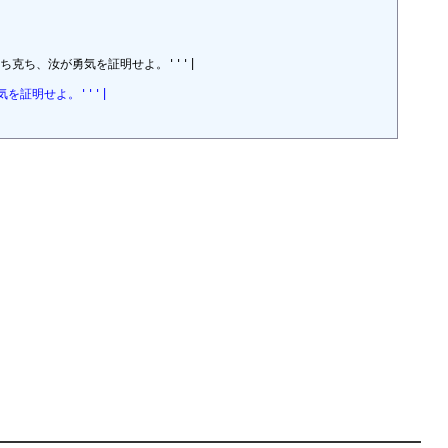
怖に打ち克ち、汝が勇気を証明せよ。'''|

勇気を証明せよ。'''|