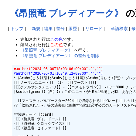
《昂照竜 ブレディアーク》
の
[
トップ
] [
新規
|
編集
|
差分
|
履歴
] [
リロード
] [
単語検索
|
最
追加された行は
この色
です。
削除された行は
この色
です。
《昂照竜 ブレディアーク》
へ行く。
《昂照竜 ブレディアーク》 の差分を削除
#author("2024-05-06T18:03:06+09:00","","")
#author("2026-05-01T16:49:12+09:00","","")
*《&ruby(こう){昂};&ruby(しょう){照};&ruby(りゅう){竜}; ブレデ
|[[ノーマルユニット]] 〈1〉 ([[ブースト]])|

|[[ケテルサンクチュアリ]] - [[コスモドラゴン]]　パワー8000 / シールド
|&color(green){【自】};：このユニットが(R)に登場した時
　[[フェスティバルブースター2024]]で収録される[[グレード]]１の[[
//「収録された〜」等の過去形に編集する際は必ず公式のカードリストを確
**関連カード [#card]

-[[《旋風竜 ヴォルドーン》]]

-[[《時廻竜 クロックワイズ》]]

-[[《銀星竜 セイファード》]]
