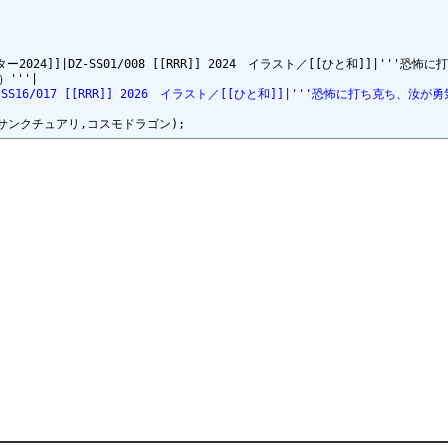
24]]|DZ-SS01/008 [[RRR]] 2024　イラスト／[[ひと和]]|'''恐
SS16/017 [[RRR]] 2026　イラスト／[[ひと和]]|'''恐怖に打ち克ち、汝が