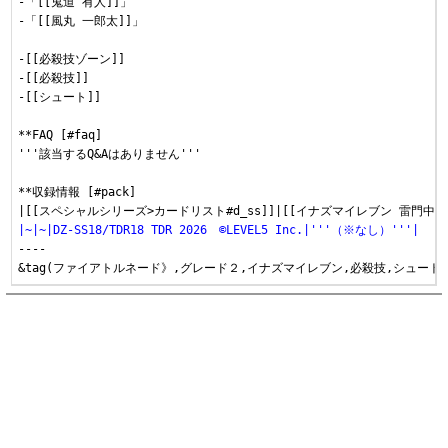
-「[[鬼道 有人]]」

-「[[風丸 一郎太]]」

-[[必殺技ゾーン]]

-[[必殺技]]

-[[シュート]]

**FAQ [#faq]

'''該当するQ&Aはありません'''

**収録情報 [#pack]

|~|~|DZ-SS18/TDR18 TDR 2026　©︎LEVEL5 Inc.|'''（※なし）'''|
----
