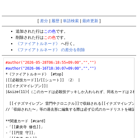
[
差分
|
履歴
|
単語検索
|
最終更新
]
追加された行は
この色
です。
削除された行は
この色
です。
《ファイアトルネード》
へ行く。
《ファイアトルネード》 の差分を削除
#author("2026-05-28T06:18:55+09:00","","")
#author("2026-06-16T18:30:07+09:00","","")
*《ファイアトルネード》 [#top]

|[[必殺技カード]]/[[シュート]] 〈2〉 |

|[[イナズマイレブン]]|

|&size(11){（このカードは必殺技デッキしか入れられず、同名カードは２
　[[イナズマイレブン 雷門中クロニクル]]で収録される[[イナズマイレブン]]
//「収録された〜」等の過去形に編集する際は必ず公式のカードリストを確認し
**関連カード [#card]

-「[[豪炎寺 修也]]」

-「[[円堂 守]]」
