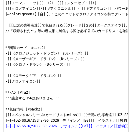
|[[ノーマルユニット]] 〈2〉 ([[インターセプト]])|

|[[クロノアイコン]]/[[ギアクロニクル]] - [[ギアドラゴン]]　パワー10000 
|&color(green){【自】};：このユニットがクロノアイコンを持つグレー
　[[伝説の先導者達]]で収録される[[グレード]]２の[[ダークステイツ]]。

//「収録された〜」等の過去形に編集する際は必ず公式のカードリストを確認し
**関連カード [#card2]

-[[《クロノジェット・ドラゴン》（Dシリーズ）‎]]

-[[《メーザーギア・ドラゴン》（Dシリーズ）]]

-[[《クロノ・ドラン》（Dシリーズ）]]

-[[《スモークギア・ドラゴン》]]

-[[クロノアイコン]]

**FAQ [#fa2]

'''該当するQ&Aはありません'''

**収録情報 [#pack2]

|[[スペシャルシリーズ>カードリスト#d_ss]]|[[伝説の先導者達]]|DZ-SS1
|~|~|DZ-SS16/SR22 SR 2026　デザイン／[[Eel]]　イラスト／[[獏狗]]|
----
