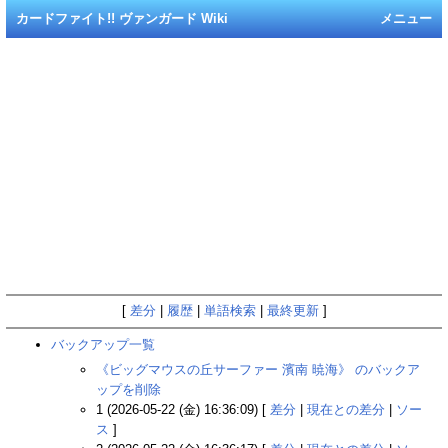
カードファイト!! ヴァンガード Wiki
メニュー
[
差分
|
履歴
|
単語検索
|
最終更新
]
バックアップ一覧
《ビッグマウスの丘サーファー 濱南 暁海》 のバックア
ップを削除
1 (2026-05-22 (金) 16:36:09) [
差分
|
現在との差分
|
ソー
ス
]