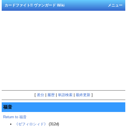
カードファイト!! ヴァンガード Wiki
メニュー
[
差分
|
履歴
|
単語検索
|
最終更新
]
福音
Return to 福音
《ゼフィロシィド》
(312d)