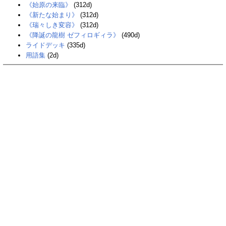
《始原の来臨》
(312d)
《新たな始まり》
(312d)
《瑞々しき変容》
(312d)
《降誕の龍樹 ゼフィロギィラ》
(490d)
ライドデッキ
(335d)
用語集
(2d)