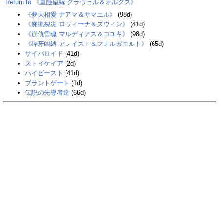
Return to 《重蝕望縁 グラヴェル＆オルグス》
《夢天相愛 ナアマ＆サマエル》
(98d)
《屍猟裂災 ロヴィーナ＆ズウィン》
(41d)
《崩仇雪魂 マルディアス＆コユキ》
(98d)
《砕牙凶縛 アレイスト＆フォルガモルト》
(65d)
サイバロイド
(41d)
ストイケイア
(2d)
ハイビースト
(41d)
ブラントゲート
(1d)
伝説の先導者達
(66d)