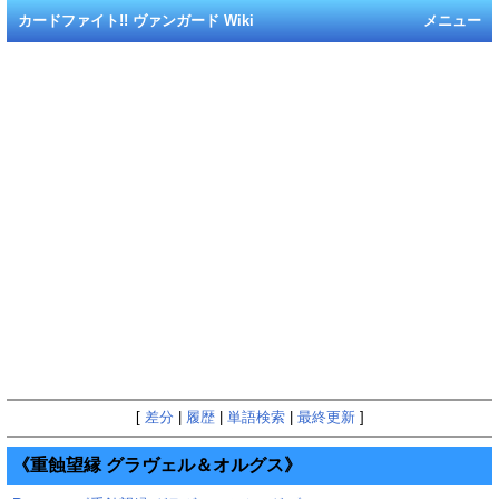
カードファイト!! ヴァンガード Wiki
メニュー
[
差分
|
履歴
|
単語検索
|
最終更新
]
《重蝕望縁 グラヴェル＆オルグス》