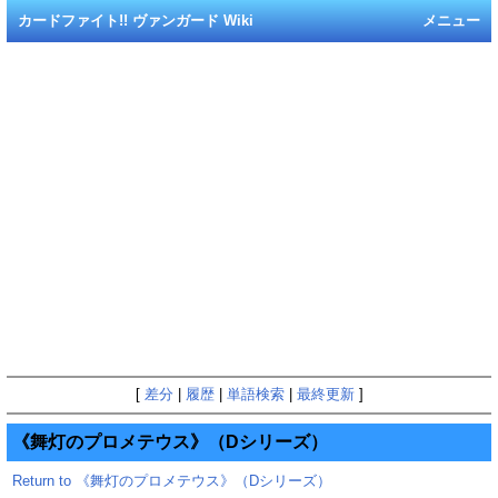
カードファイト!! ヴァンガード Wiki
メニュー
[
差分
|
履歴
|
単語検索
|
最終更新
]
《舞灯のプロメテウス》（Dシリーズ）
Return to 《舞灯のプロメテウス》（Dシリーズ）