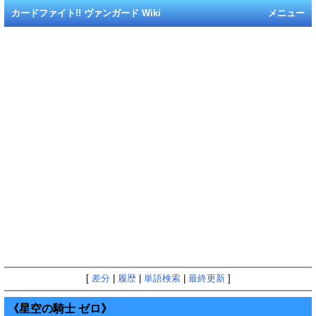
カードファイト!! ヴァンガード Wiki
メニュー
[
差分
|
履歴
|
単語検索
|
最終更新
]
《星空の騎士 ゼロ》