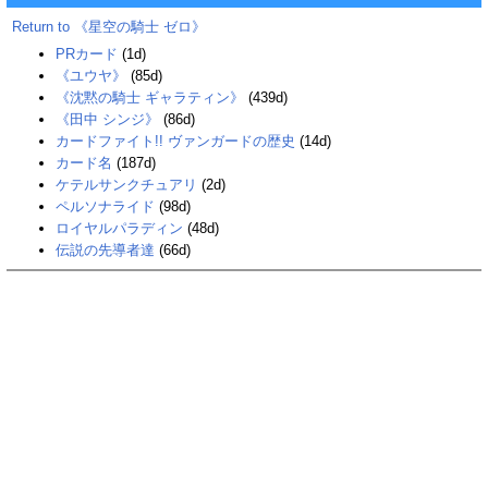
Return to 《星空の騎士 ゼロ》
PRカード
(1d)
《ユウヤ》
(85d)
《沈黙の騎士 ギャラティン》
(439d)
《田中 シンジ》
(86d)
カードファイト!! ヴァンガードの歴史
(14d)
カード名
(187d)
ケテルサンクチュアリ
(2d)
ペルソナライド
(98d)
ロイヤルパラディン
(48d)
伝説の先導者達
(66d)