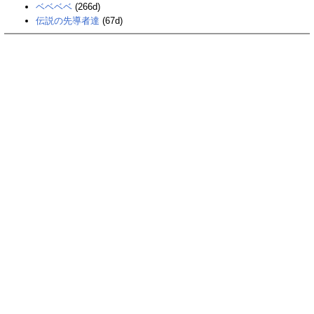
ベベベベ
(266d)
伝説の先導者達
(67d)