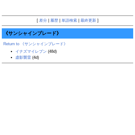
[
差分
|
履歴
|
単語検索
|
最終更新
]
《サンシャインブレード》
Return to 《サンシャインブレード》
イナズマイレブン
(48d)
虚影襲雷
(4d)