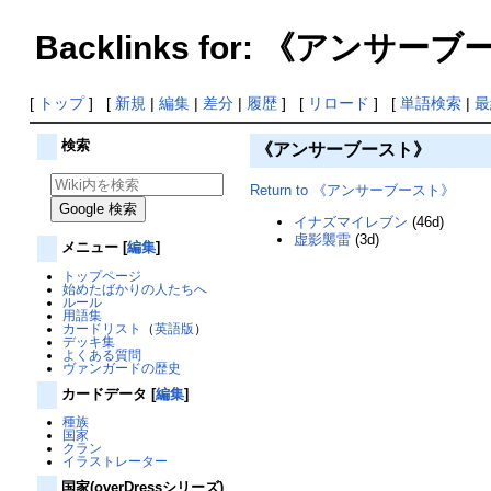
Backlinks for: 《アンサー
[
トップ
] [
新規
|
編集
|
差分
|
履歴
] [
リロード
] [
単語検索
|
最
検索
《アンサーブースト》
Return to 《アンサーブースト》
イナズマイレブン
(46d)
虚影襲雷
(3d)
メニュー
[
編集
]
トップページ
始めたばかりの人たちへ
ルール
用語集
カードリスト
（
英語版
）
デッキ集
よくある質問
ヴァンガードの歴史
カードデータ
[
編集
]
種族
国家
クラン
イラストレーター
国家(overDressシリーズ)