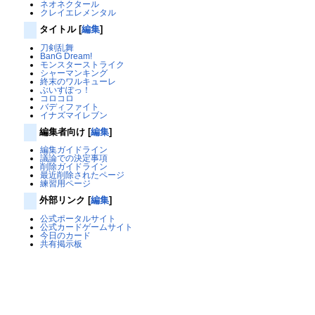
ネオネクタール
クレイエレメンタル
タイトル
[
編集
]
刀剣乱舞
BanG Dream!
モンスターストライク
シャーマンキング
終末のワルキューレ
ぶいすぽっ！
コロコロ
バディファイト
イナズマイレブン
編集者向け
[
編集
]
編集ガイドライン
議論での決定事項
削除ガイドライン
最近削除されたページ
練習用ページ
外部リンク
[
編集
]
公式ポータルサイト
公式カードゲームサイト
今日のカード
共有掲示板