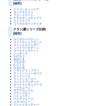
[
編集
]
ドラゴンエンパイア
ダークステイツ
ブラントゲート
ケテルサンクチュアリ
ストイケイア
リリカルモナステリオ
クラン(新シリーズ以前)
[
編集
]
ロイヤルパラディン
オラクルシンクタンク
エンジェルフェザー
シャドウパラディン
ゴールドパラディン
ジェネシス
かげろう
ぬばたま
たちかぜ
むらくも
なるかみ
ノヴァグラップラー
ディメンジョンポリス
エトランジェ
リンクジョーカー
スパイクブラザーズ
ダークイレギュラーズ
ペイルムーン
ギアクロニクル
グランブルー
バミューダ△
アクアフォース
メガコロニー
グレートネイチャー