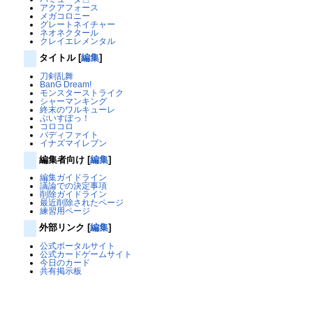
アクアフォース
メガコロニー
グレートネイチャー
ネオネクタール
クレイエレメンタル
タイトル
[
編集
]
刀剣乱舞
BanG Dream!
モンスターストライク
シャーマンキング
終末のワルキューレ
ぶいすぽっ！
コロコロ
バディファイト
イナズマイレブン
編集者向け
[
編集
]
編集ガイドライン
議論での決定事項
削除ガイドライン
最近削除されたページ
練習用ページ
外部リンク
[
編集
]
公式ポータルサイト
公式カードゲームサイト
今日のカード
共有掲示板