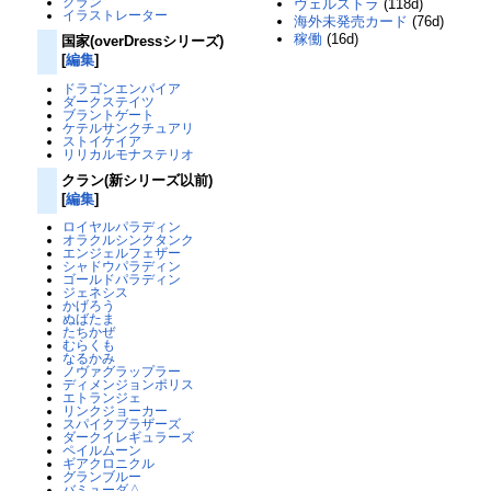
クラン
ヴェルストラ
(118d)
イラストレーター
海外未発売カード
(76d)
稼働
(16d)
国家(overDressシリーズ)
[
編集
]
ドラゴンエンパイア
ダークステイツ
ブラントゲート
ケテルサンクチュアリ
ストイケイア
リリカルモナステリオ
クラン(新シリーズ以前)
[
編集
]
ロイヤルパラディン
オラクルシンクタンク
エンジェルフェザー
シャドウパラディン
ゴールドパラディン
ジェネシス
かげろう
ぬばたま
たちかぜ
むらくも
なるかみ
ノヴァグラップラー
ディメンジョンポリス
エトランジェ
リンクジョーカー
スパイクブラザーズ
ダークイレギュラーズ
ペイルムーン
ギアクロニクル
グランブルー
バミューダ△