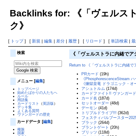
Backlinks for: 《
ク》
[
トップ
] [
新規
|
編集
|
差分
|
履歴
] [
リロード
] [
単語検索
|
最
検索
《「ヴェルストラに内緒でア
Return to 《「ヴェルストラに
PRカード
(19h)
《PhosphorescenceStrea
メニュー
[
編集
]
《煉獄皇竜 ドラゴニック・オ
アシュトルム
(174d)
トップページ
始めたばかりの人たちへ
カードファイト!! ヴァンガー
ルール
カード名
(187d)
用語集
セットオーダー
(48d)
カードリスト
（
英語版
）
デッキ集
デーモン
(41d)
よくある質問
トリプルドライブ!!!
(362d)
ヴァンガードの歴史
フェスティバルブースター202
カードデータ
[
編集
]
ブラック
(264d)
ブラントゲート
(20h)
種族
ブリッツ
(118d)
国家