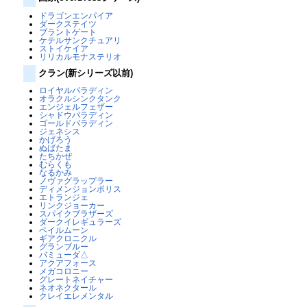
ドラゴンエンパイア
ダークステイツ
ブラントゲート
ケテルサンクチュアリ
ストイケイア
リリカルモナステリオ
クラン(新シリーズ以前)
ロイヤルパラディン
オラクルシンクタンク
エンジェルフェザー
シャドウパラディン
ゴールドパラディン
ジェネシス
かげろう
ぬばたま
たちかぜ
むらくも
なるかみ
ノヴァグラップラー
ディメンジョンポリス
エトランジェ
リンクジョーカー
スパイクブラザーズ
ダークイレギュラーズ
ペイルムーン
ギアクロニクル
グランブルー
バミューダ△
アクアフォース
メガコロニー
グレートネイチャー
ネオネクタール
クレイエレメンタル