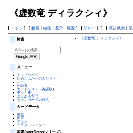
《虚数竜 ディラクシィ》
[
トップ
] [
新規
|
編集
|
差分
|
履歴
] [
リロード
] [
単語検索
|
最
《虚数竜 ディラクシィ》
検索
メニュー
トップページ
始めたばかりの人たちへ
ルール
用語集
カードリスト
（
英語版
）
デッキ集
よくある質問
ヴァンガードの歴史
カードデータ
種族
国家
クラン
イラストレーター
国家(overDressシリーズ)