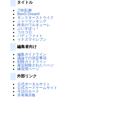
タイトル
刀剣乱舞
BanG Dream!
モンスターストライク
シャーマンキング
終末のワルキューレ
ぶいすぽっ！
コロコロ
バディファイト
イナズマイレブン
編集者向け
編集ガイドライン
議論での決定事項
削除ガイドライン
最近削除されたページ
練習用ページ
外部リンク
公式ポータルサイト
公式カードゲームサイト
今日のカード
共有掲示板