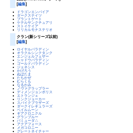
[
編集
]
ドラゴンエンパイア
ダークステイツ
ブラントゲート
ケテルサンクチュアリ
ストイケイア
リリカルモナステリオ
クラン(新シリーズ以前)
[
編集
]
ロイヤルパラディン
オラクルシンクタンク
エンジェルフェザー
シャドウパラディン
ゴールドパラディン
ジェネシス
かげろう
ぬばたま
たちかぜ
むらくも
なるかみ
ノヴァグラップラー
ディメンジョンポリス
エトランジェ
リンクジョーカー
スパイクブラザーズ
ダークイレギュラーズ
ペイルムーン
ギアクロニクル
グランブルー
バミューダ△
アクアフォース
メガコロニー
グレートネイチャー