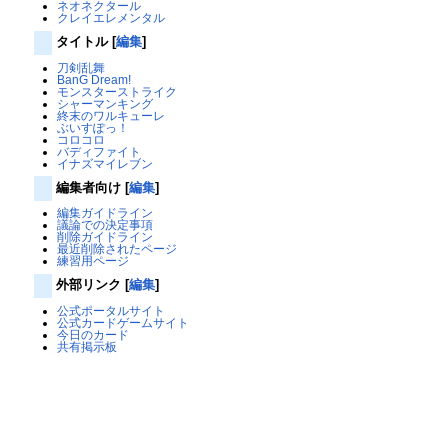
ネオネクタール
クレイエレメンタル
タイトル
[
編集
]
刀剣乱舞
BanG Dream!
モンスターストライク
シャーマンキング
終末のワルキューレ
ぶいすぽっ！
コロコロ
バディファイト
イナズマイレブン
編集者向け
[
編集
]
編集ガイドライン
議論での決定事項
削除ガイドライン
最近削除されたページ
練習用ページ
外部リンク
[
編集
]
公式ポータルサイト
公式カードゲームサイト
今日のカード
共有掲示板