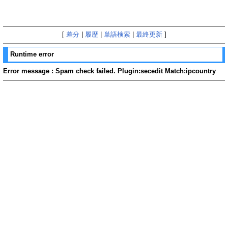
[
差分
|
履歴
|
単語検索
|
最終更新
]
Runtime error
Error message : Spam check failed. Plugin:secedit Match:ipcountry