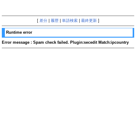
[
差分
|
履歴
|
単語検索
|
最終更新
]
Runtime error
Error message : Spam check failed. Plugin:secedit Match:ipcountry