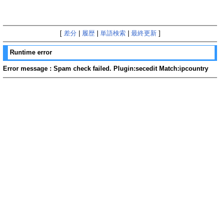
[
差分
|
履歴
|
単語検索
|
最終更新
]
Runtime error
Error message : Spam check failed. Plugin:secedit Match:ipcountry