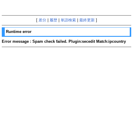
[
差分
|
履歴
|
単語検索
|
最終更新
]
Runtime error
Error message : Spam check failed. Plugin:secedit Match:ipcountry