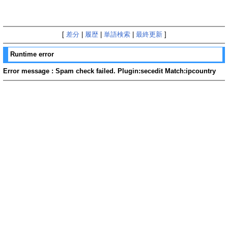
[
差分
|
履歴
|
単語検索
|
最終更新
]
Runtime error
Error message : Spam check failed. Plugin:secedit Match:ipcountry