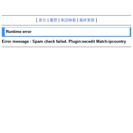
[
差分
|
履歴
|
単語検索
|
最終更新
]
Runtime error
Error message : Spam check failed. Plugin:secedit Match:ipcountry