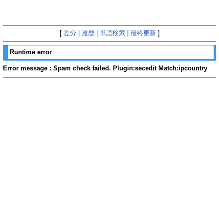
[
差分
|
履歴
|
単語検索
|
最終更新
]
Runtime error
Error message : Spam check failed. Plugin:secedit Match:ipcountry