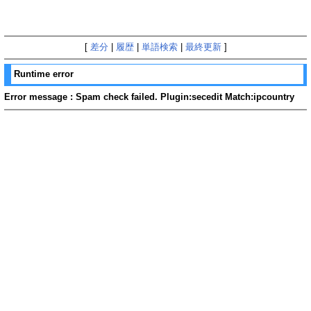
[
差分
|
履歴
|
単語検索
|
最終更新
]
Runtime error
Error message : Spam check failed. Plugin:secedit Match:ipcountry