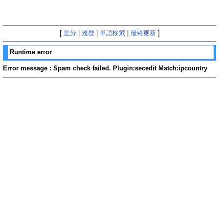
[
差分
|
履歴
|
単語検索
|
最終更新
]
Runtime error
Error message : Spam check failed. Plugin:secedit Match:ipcountry