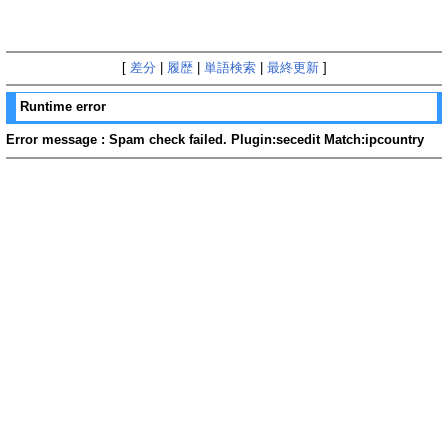
[
差分
|
履歴
|
単語検索
|
最終更新
]
Runtime error
Error message : Spam check failed. Plugin:secedit Match:ipcountry