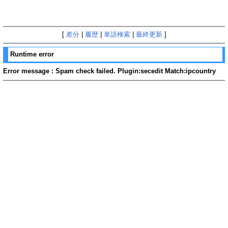
[
差分
|
履歴
|
単語検索
|
最終更新
]
Runtime error
Error message : Spam check failed. Plugin:secedit Match:ipcountry