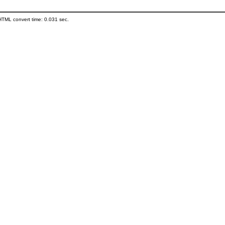
HTML convert time: 0.031 sec.