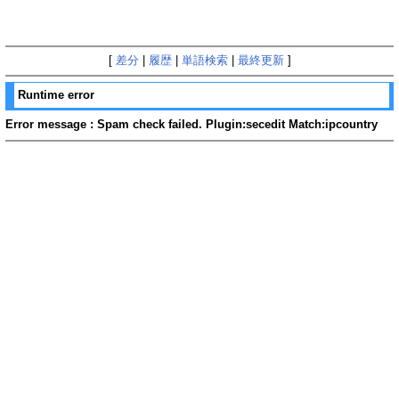
[
差分
|
履歴
|
単語検索
|
最終更新
]
Runtime error
Error message : Spam check failed. Plugin:secedit Match:ipcountry