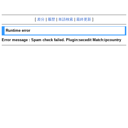
[
差分
|
履歴
|
単語検索
|
最終更新
]
Runtime error
Error message : Spam check failed. Plugin:secedit Match:ipcountry