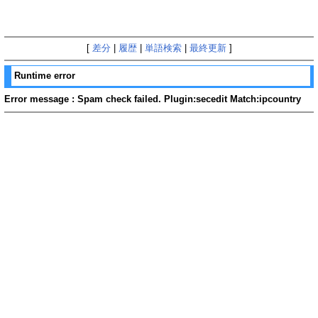
[
差分
|
履歴
|
単語検索
|
最終更新
]
Runtime error
Error message : Spam check failed. Plugin:secedit Match:ipcountry