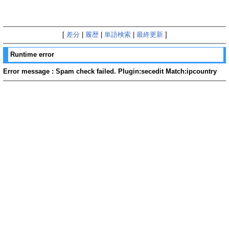
[
差分
|
履歴
|
単語検索
|
最終更新
]
Runtime error
Error message : Spam check failed. Plugin:secedit Match:ipcountry