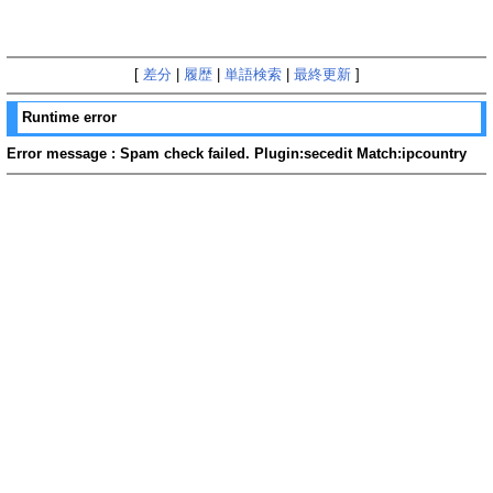
[
差分
|
履歴
|
単語検索
|
最終更新
]
Runtime error
Error message : Spam check failed. Plugin:secedit Match:ipcountry