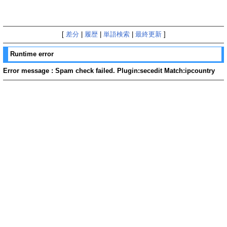
[
差分
|
履歴
|
単語検索
|
最終更新
]
Runtime error
Error message : Spam check failed. Plugin:secedit Match:ipcountry