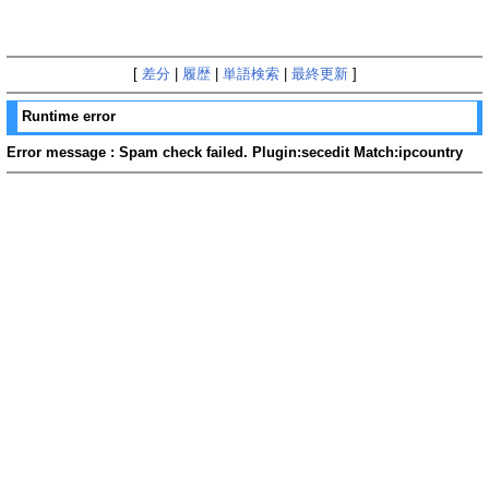
[
差分
|
履歴
|
単語検索
|
最終更新
]
Runtime error
Error message : Spam check failed. Plugin:secedit Match:ipcountry