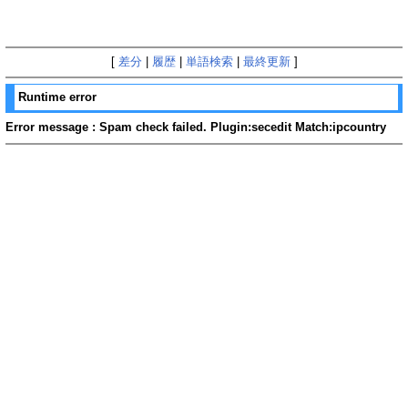
[
差分
|
履歴
|
単語検索
|
最終更新
]
Runtime error
Error message : Spam check failed. Plugin:secedit Match:ipcountry