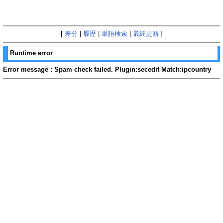
[
差分
|
履歴
|
単語検索
|
最終更新
]
Runtime error
Error message : Spam check failed. Plugin:secedit Match:ipcountry